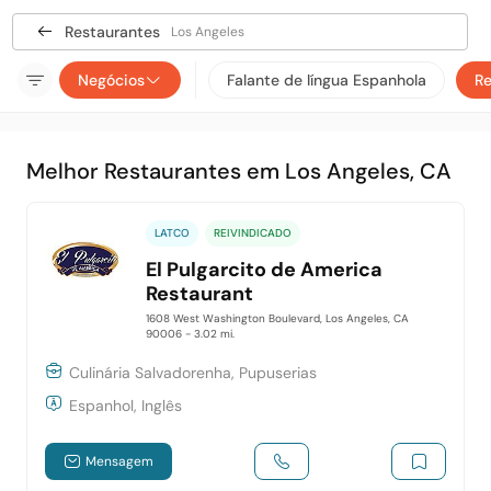
Restaurantes
Los Angeles
Negócios
Falante de língua Espanhola
Re
Melhor Restaurantes em Los Angeles, CA
LATCO
REIVINDICADO
El Pulgarcito de America
Restaurant
1608 West Washington Boulevard, Los Angeles, CA
90006
- 3.02 mi.
Culinária Salvadorenha, Pupuserias
Espanhol, Inglês
Mensagem