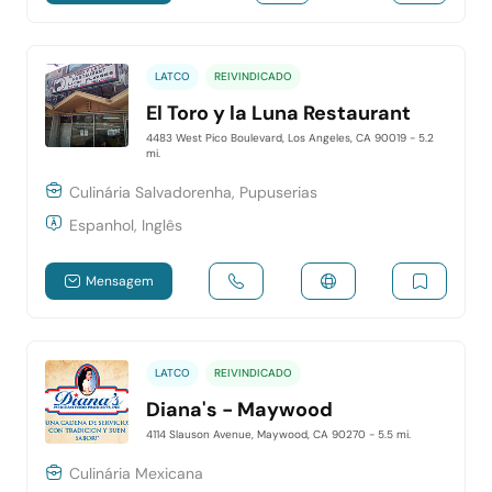
LATCO
REIVINDICADO
El Toro y la Luna Restaurant
4483 West Pico Boulevard, Los Angeles, CA 90019
- 5.2
mi.
Culinária Salvadorenha, Pupuserias
Espanhol, Inglês
Mensagem
LATCO
REIVINDICADO
Diana's - Maywood
4114 Slauson Avenue, Maywood, CA 90270
- 5.5 mi.
Culinária Mexicana