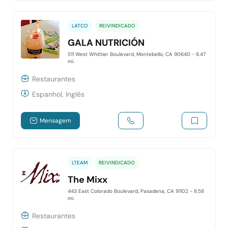
LATCO
REIVINDICADO
GALA NUTRICIÓN
511 West Whittier Boulevard, Montebello, CA 90640
- 8.47
mi.
Restaurantes
Espanhol, Inglês
Mensagem
LTEAM
REIVINDICADO
The Mixx
443 East Colorado Boulevard, Pasadena, CA 91102
- 8.58
mi.
Restaurantes