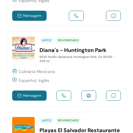
Espanhol, Inglês
Mensagem
LATCO
REIVINDICADO
Diana's - Huntington Park
6035 Pacific Boulevard, Huntington Park, CA 90255
-
4.85 mi.
Culinária Mexicana
Espanhol, Inglês
Mensagem
LATCO
REIVINDICADO
Playas El Salvador Restaurante