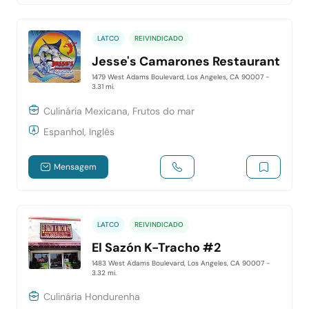
LATCO
REIVINDICADO
Jesse's Camarones Restaurant
1479 West Adams Boulevard, Los Angeles, CA 90007
-
3.31 mi.
Culinária Mexicana, Frutos do mar
Espanhol, Inglês
Mensagem
LATCO
REIVINDICADO
El Sazón K-Tracho #2
1483 West Adams Boulevard, Los Angeles, CA 90007
-
3.32 mi.
Culinária Hondurenha