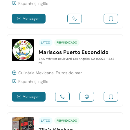
Espanhol, Inglês
Mensagem
LATCO
REIVINDICADO
Mariscos Puerto Escondido
3740 Whittier Boulevard, Los Angeles, CA 90023
- 3.58
mi.
Culinária Mexicana, Frutos do mar
Espanhol, Inglês
Mensagem
LATCO
REIVINDICADO