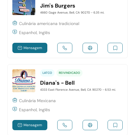
Jim's Burgers
4660 Gage Avenue, Bell, CA 90270
- 6.35 mi.
Culinária americana tradicional
Espanhol, Inglês
Mensagem
LATCO
REIVINDICADO
Diana's - Bell
4333 East Florence Avenue, Bell, CA 90270
- 6.53 mi.
Culinária Mexicana
Espanhol, Inglês
Mensagem