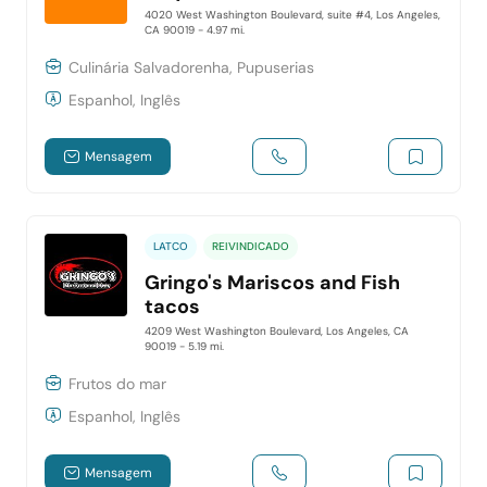
4020 West Washington Boulevard, suite #4, Los Angeles,
CA 90019
- 4.97 mi.
Culinária Salvadorenha, Pupuserias
Espanhol, Inglês
Mensagem
LATCO
REIVINDICADO
Gringo's Mariscos and Fish
tacos
4209 West Washington Boulevard, Los Angeles, CA
90019
- 5.19 mi.
Frutos do mar
Espanhol, Inglês
Mensagem