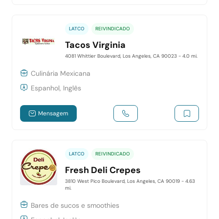
LATCO
REIVINDICADO
Tacos Virginia
4081 Whittier Boulevard, Los Angeles, CA 90023
- 4.0 mi.
Culinária Mexicana
Espanhol, Inglês
Mensagem
LATCO
REIVINDICADO
Fresh Deli Crepes
3810 West Pico Boulevard, Los Angeles, CA 90019
- 4.63
mi.
Bares de sucos e smoothies