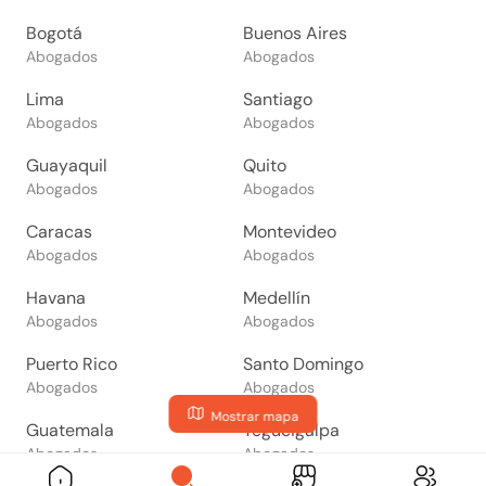
Bogotá
Buenos Aires
Abogados
Abogados
Lima
Santiago
Abogados
Abogados
Guayaquil
Quito
Abogados
Abogados
Caracas
Montevideo
Abogados
Abogados
Havana
Medellín
Abogados
Abogados
Puerto Rico
Santo Domingo
Abogados
Abogados
Mostrar mapa
Guatemala
Tegucigalpa
Abogados
Abogados