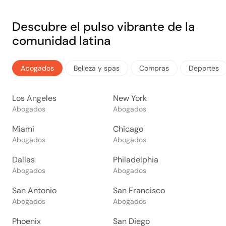
Descubre el pulso vibrante de la
comunidad latina
Abogados
Belleza y spas
Compras
Deportes
Los Angeles
New York
Abogados
Abogados
Miami
Chicago
Abogados
Abogados
Dallas
Philadelphia
Abogados
Abogados
San Antonio
San Francisco
Abogados
Abogados
Phoenix
San Diego