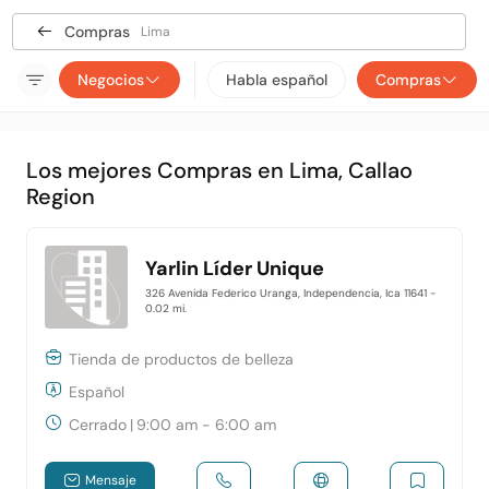
Compras
Lima
Negocios
Habla español
Compras
Los mejores Compras en Lima, Callao
Region
Yarlin Líder Unique
326 Avenida Federico Uranga, Independencia, Ica 11641
-
0.02 mi.
Tienda de productos de belleza
Español
Cerrado
|
9:00 am - 6:00 am
Mensaje