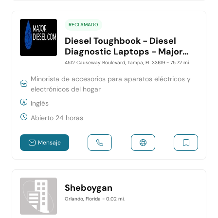
RECLAMADO
Diesel Toughbook - Diesel
Diagnostic Laptops - Major
Diesel
4512 Causeway Boulevard, Tampa, FL 33619
- 75.72 mi.
Minorista de accesorios para aparatos eléctricos y
electrónicos del hogar
Inglés
Abierto 24 horas
Mensaje
Sheboygan
Orlando, Florida
- 0.02 mi.