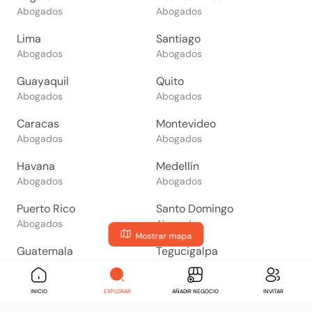
Abogados
Abogados
Lima
Santiago
Abogados
Abogados
Guayaquil
Quito
Abogados
Abogados
Caracas
Montevideo
Abogados
Abogados
Havana
Medellín
Abogados
Abogados
Puerto Rico
Santo Domingo
Abogados
Abogados
Mostrar mapa
Guatemala
Tegucigalpa
Abogados
Abogados
San Salvador
Managua
INICIO
EXPLORAR
AÑADIR NEGOCIO
INVITAR
Abogados
Abogados