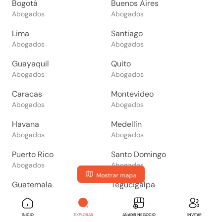
Bogotá
Buenos Aires
Abogados
Abogados
Lima
Santiago
Abogados
Abogados
Guayaquil
Quito
Abogados
Abogados
Caracas
Montevideo
Abogados
Abogados
Havana
Medellín
Abogados
Abogados
Puerto Rico
Santo Domingo
Abogados
Abogados
Mostrar mapa
Guatemala
Tegucigalpa
Abogados
Abogados
San Salvador
Managua
INICIO
EXPLORAR
AÑADIR NEGOCIO
INVITAR