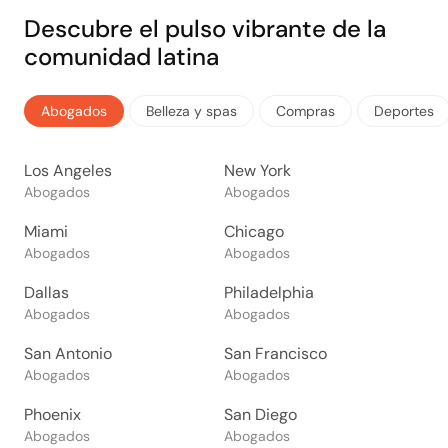
Descubre el pulso vibrante de la
comunidad latina
Abogados
Belleza y spas
Compras
Deportes
Los Angeles
New York
Abogados
Abogados
Miami
Chicago
Abogados
Abogados
Dallas
Philadelphia
Abogados
Abogados
San Antonio
San Francisco
Abogados
Abogados
Phoenix
San Diego
Abogados
Abogados