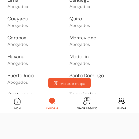
Abogados
Abogados
Guayaquil
Quito
Abogados
Abogados
Caracas
Montevideo
Abogados
Abogados
Havana
Medellín
Abogados
Abogados
Puerto Rico
Santo Domingo
Abogados
Abogados
Mostrar mapa
Guatemala
Tegucigalpa
Abogados
Abogados
INICIO
EXPLORAR
AÑADIR NEGOCIO
INVITAR
San Salvador
Managua
Abogados
Abogados
San José
Panama