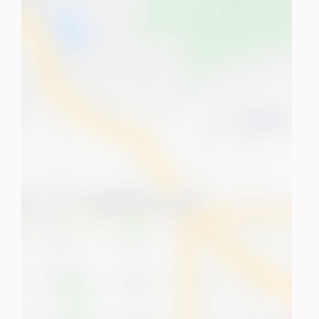
tuPlaza
Acerca de nosotros
Países
Precios
Contáctanos
Preguntas frecuentes