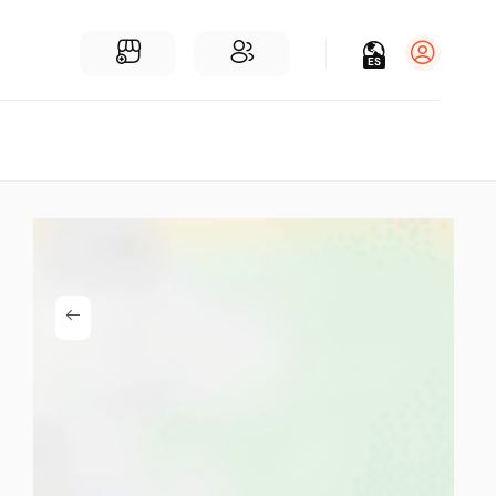
ES
Iniciar sesión
Regístrate
Para Negocios
Añadir un negocio
Encuentre empresas cerca de ti
Comunidad
Encuentra personas cerca de ti
¡Únete a nuestras charlas!