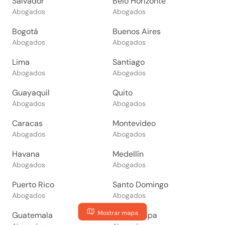
Salvador
Belo Horizonte
Abogados
Abogados
Bogotá
Buenos Aires
Abogados
Abogados
Lima
Santiago
Abogados
Abogados
Guayaquil
Quito
Abogados
Abogados
Caracas
Montevideo
Abogados
Abogados
Havana
Medellín
Abogados
Abogados
Puerto Rico
Santo Domingo
Abogados
Abogados
Mostrar mapa
Guatemala
Tegucigalpa