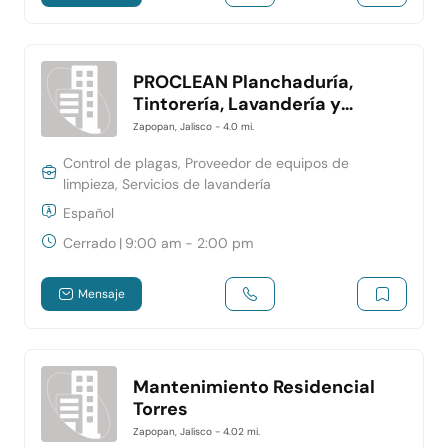
PROCLEAN Planchaduría,
Tintorería, Lavandería y
Costura
Zapopan, Jalisco
- 4.0 mi.
Control de plagas, Proveedor de equipos de
limpieza, Servicios de lavandería
Español
Cerrado
|
9:00 am - 2:00 pm
Mensaje
Mantenimiento Residencial
Torres
Zapopan, Jalisco
- 4.02 mi.