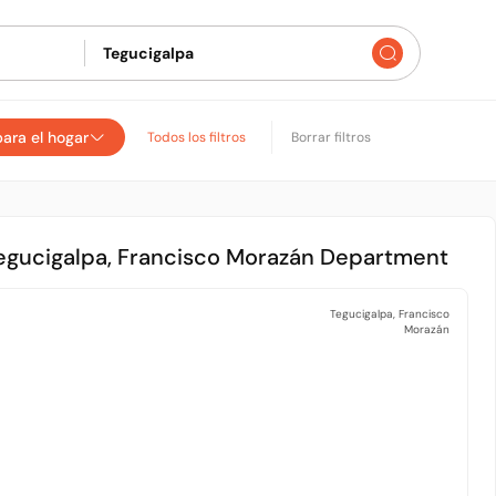
para el hogar
Todos los filtros
Borrar filtros
 Tegucigalpa, Francisco Morazán Department
Tegucigalpa, Francisco
Morazán