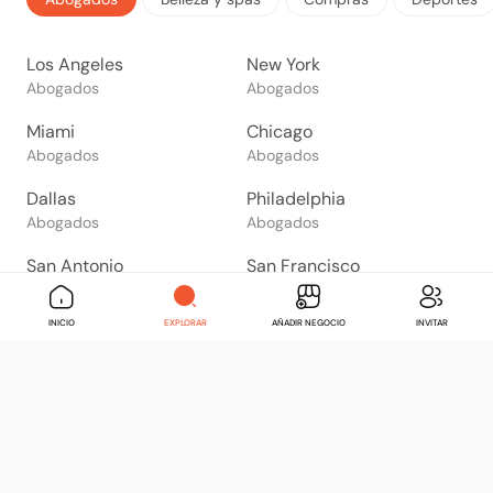
Los Angeles
New York
Abogados
Abogados
Miami
Chicago
Abogados
Abogados
Dallas
Philadelphia
Abogados
Abogados
San Antonio
San Francisco
Abogados
Abogados
INICIO
EXPLORAR
AÑADIR NEGOCIO
INVITAR
Phoenix
San Diego
Abogados
Abogados
El Paso
Orlando
Abogados
Abogados
Mexico City
Tijuana
Abogados
Abogados