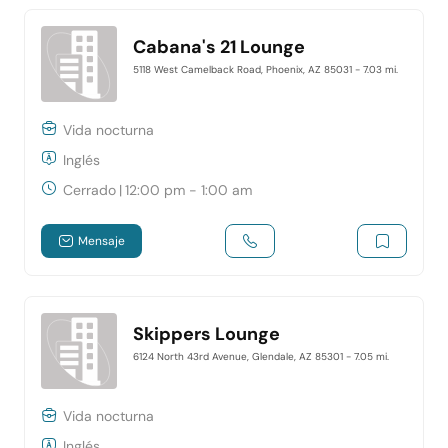
Cabana's 21 Lounge
5118 West Camelback Road, Phoenix, AZ 85031
- 7.03 mi.
Vida nocturna
Inglés
Cerrado
|
12:00 pm - 1:00 am
Mensaje
Skippers Lounge
6124 North 43rd Avenue, Glendale, AZ 85301
- 7.05 mi.
Vida nocturna
Inglés