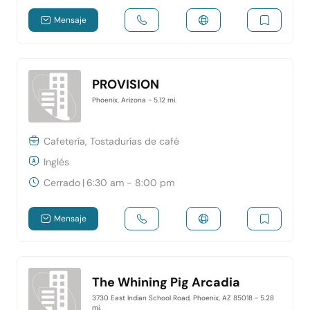
Mensaje
PROVISION
Phoenix, Arizona
- 5.12 mi.
Cafetería, Tostadurías de café
Inglés
Cerrado
|
6:30 am - 8:00 pm
Mensaje
The Whining Pig Arcadia
3730 East Indian School Road, Phoenix, AZ 85018
- 5.28
mi.