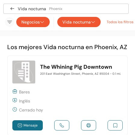
Vida nocturna
Phoenix
Negocios
Vida nocturna
Todos los filtros
Los mejores Vida nocturna en Phoenix, AZ
The Whining Pig Downtown
201 East Washington Street, Phoenix, AZ 85004
- 0.1 mi.
Bares
Inglés
Cerrado hoy
Mensaje