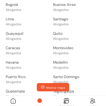
Bogotá
Buenos Aires
Abogados
Abogados
Lima
Santiago
Abogados
Abogados
Guayaquil
Quito
Abogados
Abogados
Caracas
Montevideo
Abogados
Abogados
Havana
Medellín
Abogados
Abogados
Puerto Rico
Santo Domingo
Abogados
Abogados
Mostrar mapa
Guatemala
Tegucigalpa
Abogados
Abogados
San Salvador
Managua