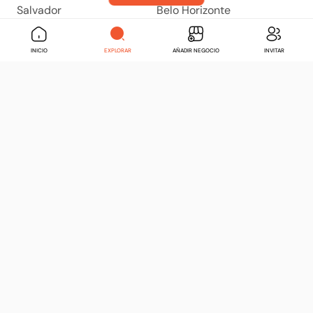
Salvador
Belo Horizonte
Abogados
Abogados
Bogotá
Buenos Aires
INICIO
EXPLORAR
AÑADIR NEGOCIO
INVITAR
Abogados
Abogados
Lima
Santiago
Abogados
Abogados
Guayaquil
Quito
Abogados
Abogados
Caracas
Montevideo
Abogados
Abogados
Havana
Medellín
Abogados
Abogados
Puerto Rico
Santo Domingo
Abogados
Abogados
Guatemala
Tegucigalpa