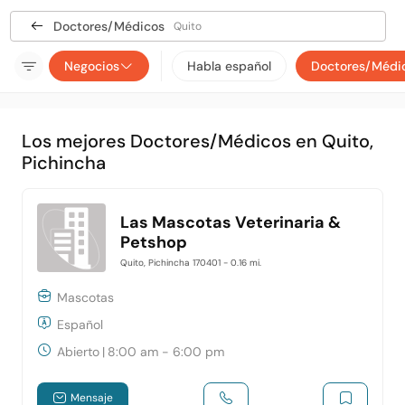
Doctores/Médicos
Quito
Negocios
Habla español
Doctores/Médi
Los mejores Doctores/Médicos en Quito,
Pichincha
Las Mascotas Veterinaria &
Petshop
Quito, Pichincha 170401
- 0.16 mi.
Mascotas
Español
Abierto
|
8:00 am - 6:00 pm
Mensaje