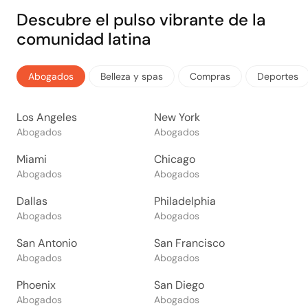
Descubre el pulso vibrante de la
comunidad latina
Abogados
Belleza y spas
Compras
Deportes
Los Angeles
New York
Abogados
Abogados
Miami
Chicago
Abogados
Abogados
Dallas
Philadelphia
Abogados
Abogados
San Antonio
San Francisco
Abogados
Abogados
Phoenix
San Diego
Abogados
Abogados