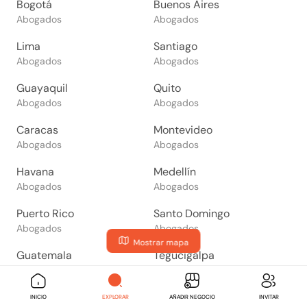
Bogotá
Buenos Aires
Abogados
Abogados
Lima
Santiago
Abogados
Abogados
Guayaquil
Quito
Abogados
Abogados
Caracas
Montevideo
Abogados
Abogados
Havana
Medellín
Abogados
Abogados
Puerto Rico
Santo Domingo
Abogados
Abogados
Mostrar mapa
Guatemala
Tegucigalpa
Abogados
Abogados
San Salvador
Managua
INICIO
EXPLORAR
AÑADIR NEGOCIO
INVITAR