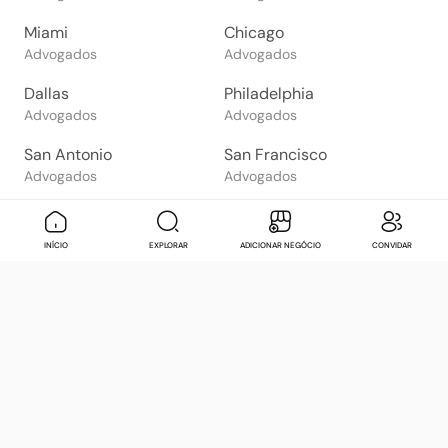
Miami
Chicago
Advogados
Advogados
Dallas
Philadelphia
Advogados
Advogados
San Antonio
San Francisco
Advogados
Advogados
Phoenix
San Diego
Advogados
Advogados
INÍCIO
EXPLORAR
ADICIONAR NEGÓCIO
CONVIDAR
El Paso
Orlando
Advogados
Advogados
Mexico City
Tijuana
Advogados
Advogados
Guadalajara
Puebla
Advogados
Advogados