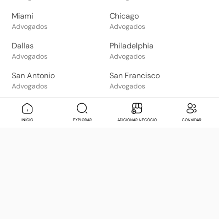
Miami
Chicago
Advogados
Advogados
Dallas
Philadelphia
Advogados
Advogados
San Antonio
San Francisco
Advogados
Advogados
Phoenix
San Diego
Advogados
Advogados
INÍCIO
EXPLORAR
ADICIONAR NEGÓCIO
CONVIDAR
El Paso
Orlando
Advogados
Advogados
Mexico City
Tijuana
Advogados
Advogados
Guadalajara
Puebla
Advogados
Advogados