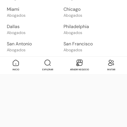
Miami
Chicago
Abogados
Abogados
Dallas
Philadelphia
Abogados
Abogados
San Antonio
San Francisco
Abogados
Abogados
Phoenix
San Diego
Abogados
Abogados
INICIO
EXPLORAR
AÑADIR NEGOCIO
INVITAR
El Paso
Orlando
Abogados
Abogados
Mexico City
Tijuana
Abogados
Abogados
Guadalajara
Puebla
Abogados
Abogados