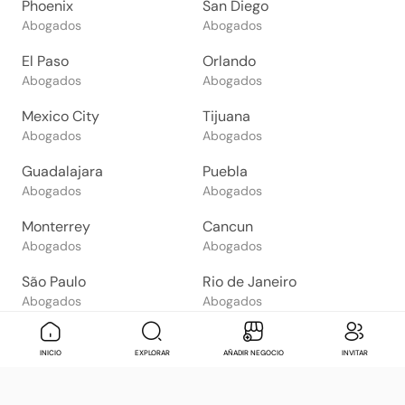
Phoenix
San Diego
Abogados
Abogados
El Paso
Orlando
Abogados
Abogados
Mexico City
Tijuana
Abogados
Abogados
Guadalajara
Puebla
Abogados
Abogados
Monterrey
Cancun
Abogados
Abogados
São Paulo
Rio de Janeiro
Abogados
Abogados
Goiânia
Brasília
Mensaje
Contactar
Check in
Di
INICIO
EXPLORAR
AÑADIR NEGOCIO
INVITAR
Abogados
Abogados
Salvador
Belo Horizonte