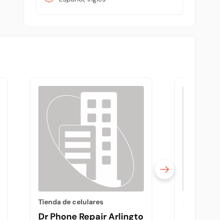
Tienda de celulares
Servicios l
ks
Dr Phone Repair Arlington
String 