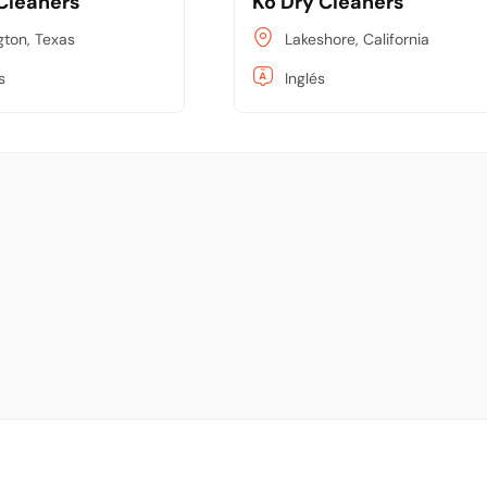
 Cleaners
Ko Dry Cleaners
gton, Texas
Lakeshore, California
s
Inglés