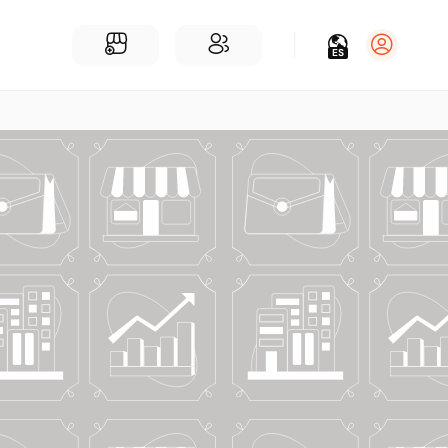
ES
Iniciar sesión
Regístrate
Para Negocios
Añadir un negocio
Encuentre empresas cerca de ti
Comunidad
Encuentra personas cerca de ti
¡Únete a nuestras charlas!