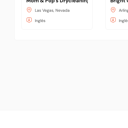
Mom & Pop's Drycleaning
Bright
Las Vegas, Nevada
Arlin
Inglés
Inglé