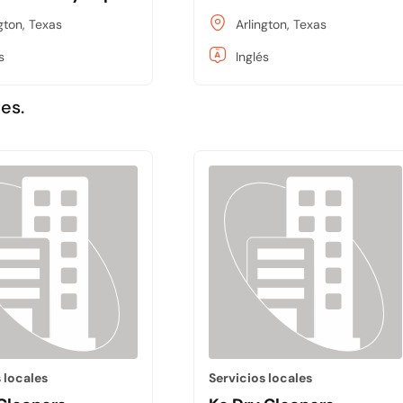
gton, Texas
Arlington, Texas
s
Inglés
es.
 locales
Servicios locales