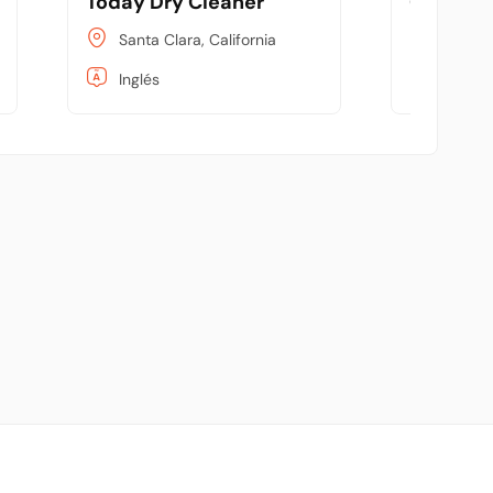
Today Dry Cleaner
Give N G
Santa Clara, California
Atlanta
Inglés
Inglés