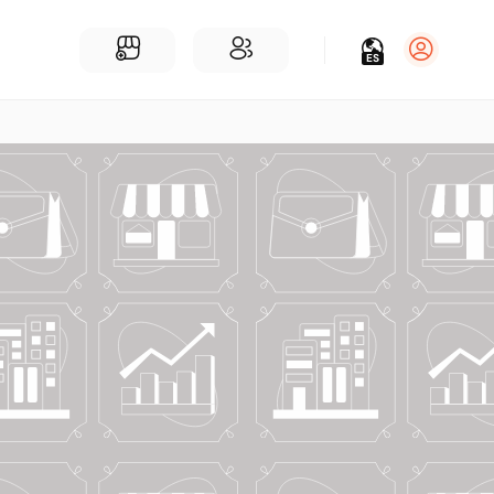
ES
Iniciar sesión
Regístrate
Para Negocios
Añadir un negocio
Encuentre empresas cerca de ti
Comunidad
Encuentra personas cerca de ti
¡Únete a nuestras charlas!