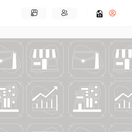
ES
Iniciar sesión
Regístrate
Para Negocios
Añadir un negocio
Encuentre empresas cerca de ti
Comunidad
Encuentra personas cerca de ti
¡Únete a nuestras charlas!