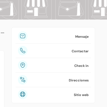
tuPlaza
Acerca de nosotros
Países
Precios
Mensaje
Contáctanos
Contactar
Preguntas frecuentes
Check in
Direcciones
Sitio web