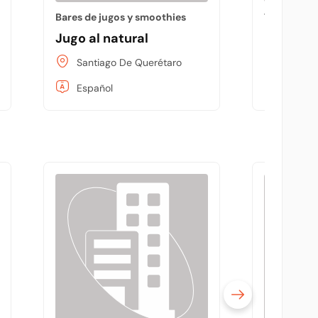
Bares de jugos y smoothies
Tienda de l
Jugo al natural
Morales
Santiago De Querétaro
Santia
Español
Españo