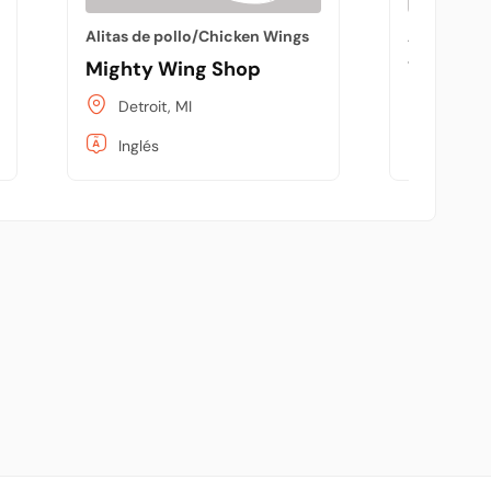
Alitas de pollo/Chicken Wings
Alitas de 
Mighty Wing Shop
Wingsto
Detroit, MI
Tuxtla 
Inglés
Españo