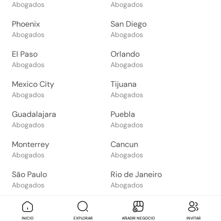
Abogados
Abogados
Phoenix
San Diego
Abogados
Abogados
El Paso
Orlando
Abogados
Abogados
Mexico City
Tijuana
Abogados
Abogados
Guadalajara
Puebla
Abogados
Abogados
Monterrey
Cancun
Abogados
Abogados
São Paulo
Rio de Janeiro
Abogados
Abogados
Goiânia
Brasília
Abogados
Abogados
Mensaje
Contactar
Check in
Di
INICIO
EXPLORAR
AÑADIR NEGOCIO
INVITAR