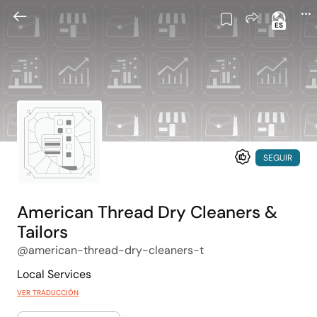
ES
SEGUIR
American Thread Dry Cleaners &
Tailors
@american-thread-dry-cleaners-t
Local Services
VER TRADUCCIÓN