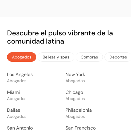
Descubre el pulso vibrante de la
comunidad latina
Abogados
Belleza y spas
Compras
Deportes
Los Angeles
New York
Abogados
Abogados
Miami
Chicago
Abogados
Abogados
Dallas
Philadelphia
Abogados
Abogados
San Antonio
San Francisco