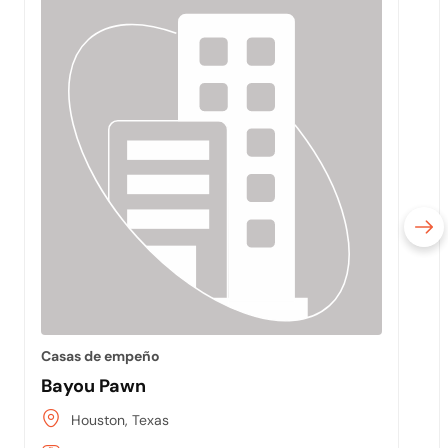
Casas de empeño
Bayou Pawn
Houston, Texas