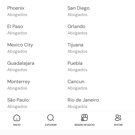
Phoenix
San Diego
Abogados
Abogados
El Paso
Orlando
Abogados
Abogados
Mexico City
Tijuana
Abogados
Abogados
Guadalajara
Puebla
Abogados
Abogados
Monterrey
Cancun
Abogados
Abogados
São Paulo
Rio de Janeiro
Abogados
Abogados
Goiânia
Brasília
Abogados
Abogados
Mensaje
Contactar
Check in
Di
INICIO
EXPLORAR
AÑADIR NEGOCIO
INVITAR