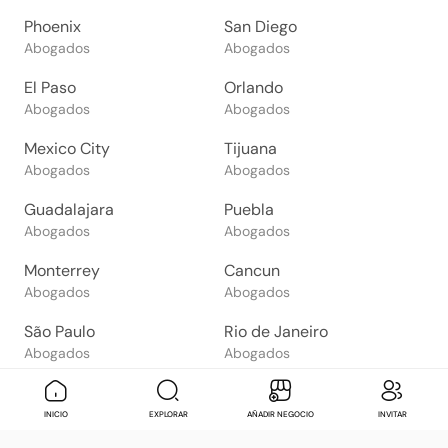
Phoenix
San Diego
Abogados
Abogados
El Paso
Orlando
Abogados
Abogados
Mexico City
Tijuana
Abogados
Abogados
Guadalajara
Puebla
Abogados
Abogados
Monterrey
Cancun
Abogados
Abogados
São Paulo
Rio de Janeiro
Abogados
Abogados
Goiânia
Brasília
Abogados
Abogados
Mensaje
Contactar
Check in
Di
INICIO
EXPLORAR
AÑADIR NEGOCIO
INVITAR