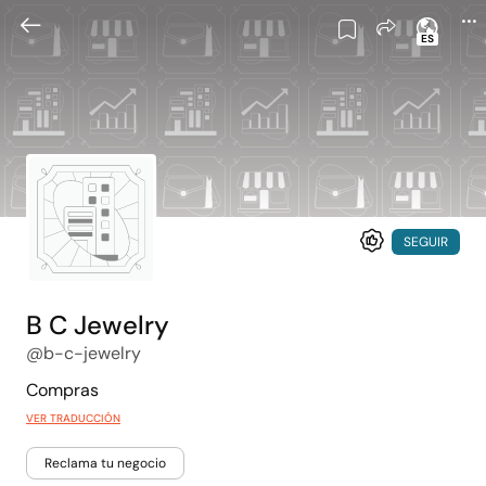
ES
SEGUIR
B C Jewelry
@b-c-jewelry
Compras
VER TRADUCCIÓN
Reclama tu negocio