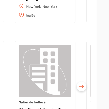
New York, New York
New Yo
Inglés
Inglés
Salón de belleza
Spa y club 