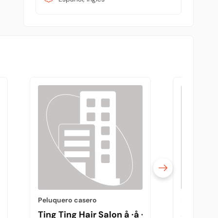
Peluquero casero
Peluquero 
ady Beauty Salon | 法拉盛美容美发
Ting Ting Hair Salon å ·å ·å‘å»Š
Shear Bl