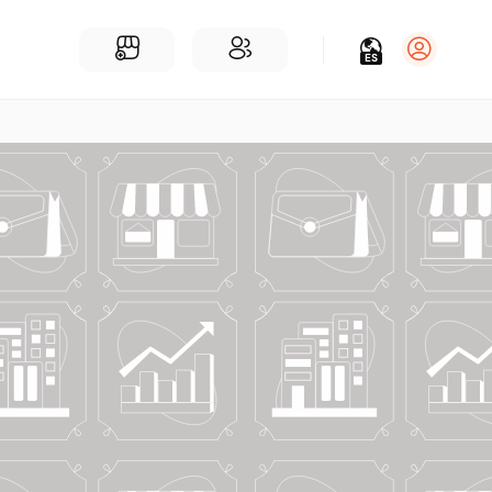
ES
Iniciar sesión
Regístrate
Para Negocios
Añadir un negocio
Encuentre empresas cerca de ti
Comunidad
Encuentra personas cerca de ti
¡Únete a nuestras charlas!