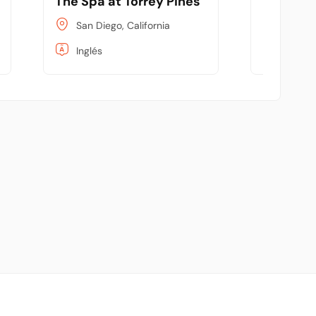
The Spa at Torrey Pines
Uñas Xp
San Diego, California
Guayaq
Inglés
Españo