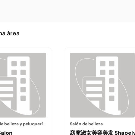
ma área
Salones de belleza y peluquerías
Salón de belleza
Salon
窈窕淑女美容美发 Shapely L