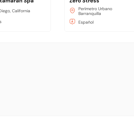
tamaran Spa
Zero Stress
Perímetro Urbano
iego, California
Barranquilla
s
Español