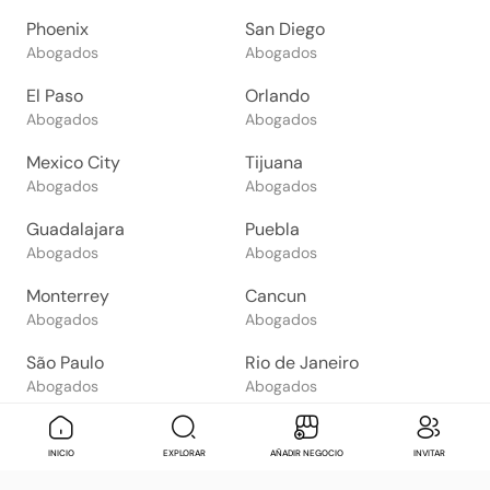
Phoenix
San Diego
Abogados
Abogados
El Paso
Orlando
Abogados
Abogados
Mexico City
Tijuana
Abogados
Abogados
Guadalajara
Puebla
Abogados
Abogados
Monterrey
Cancun
Abogados
Abogados
São Paulo
Rio de Janeiro
Abogados
Abogados
Goiânia
Brasília
Abogados
Abogados
Mensaje
Contactar
Check in
Di
INICIO
EXPLORAR
AÑADIR NEGOCIO
INVITAR