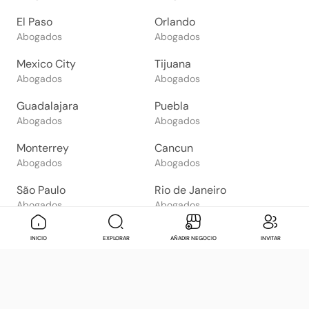
El Paso
Orlando
Abogados
Abogados
Mexico City
Tijuana
Abogados
Abogados
Guadalajara
Puebla
Abogados
Abogados
Monterrey
Cancun
Abogados
Abogados
São Paulo
Rio de Janeiro
Abogados
Abogados
Goiânia
Brasília
Mensaje
Contactar
Check in
Di
INICIO
EXPLORAR
AÑADIR NEGOCIO
INVITAR
Abogados
Abogados
Salvador
Belo Horizonte
Abogados
Abogados