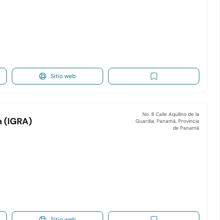
Sitio web
No. 8 Calle Aquilino de la
n (IGRA)
Guardia, Panamá, Provincia
de Panamá
Sitio web