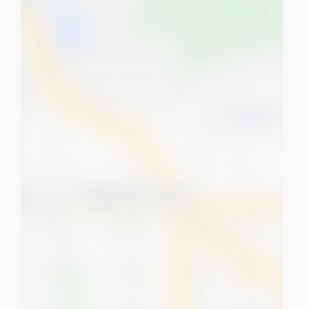
tuPlaza
Acerca de nosotros
Países
Precios
Contáctanos
Preguntas frecuentes