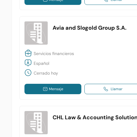
Avia and Slogold Group S.A.
Servicios financieros
Español
Cerrado hoy
Mensaje
Llamar
CHL Law & Accounting Solutio