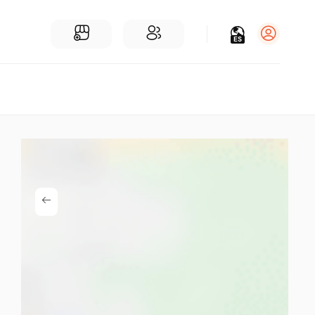
ES
Iniciar sesión
Regístrate
Para Negocios
Añadir un negocio
Encuentre empresas cerca de ti
Comunidad
Encuentra personas cerca de ti
¡Únete a nuestras charlas!