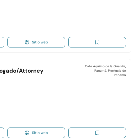
Sitio web
Calle Aquilino de la Guardia,
bogado/Attorney
Panamá, Provincia de
Panamá
Sitio web