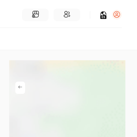
ES
Iniciar sesión
Regístrate
Para Negocios
Añadir un negocio
Encuentre empresas cerca de ti
Comunidad
Encuentra personas cerca de ti
¡Únete a nuestras charlas!