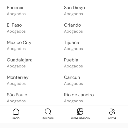
Phoenix
San Diego
Abogados
Abogados
El Paso
Orlando
Abogados
Abogados
Mexico City
Tijuana
Abogados
Abogados
Guadalajara
Puebla
Abogados
Abogados
Monterrey
Cancun
Abogados
Abogados
São Paulo
Rio de Janeiro
Abogados
Abogados
Goiânia
Brasília
Abogados
Abogados
Mensaje
Contactar
Check in
Di
INICIO
EXPLORAR
AÑADIR NEGOCIO
INVITAR