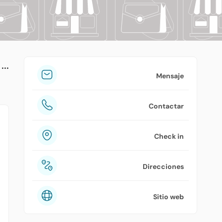
tuPlaza
Acerca de nosotros
Países
Precios
Mensaje
Contáctanos
Contactar
Preguntas frecuentes
Check in
Direcciones
Sitio web