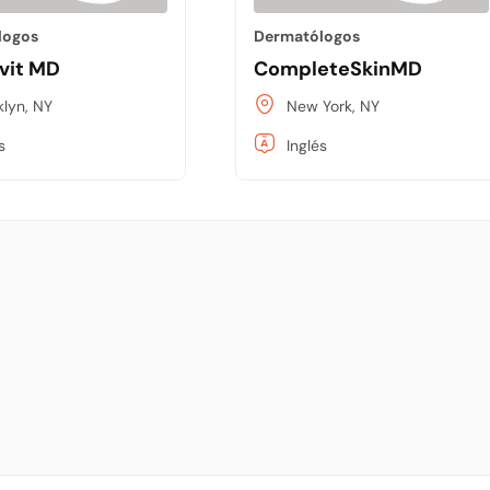
logos
Dermatólogos
evit MD
CompleteSkinMD
klyn, NY
New York, NY
s
Inglés