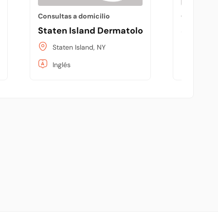
Consultas a domicilio
Consultas 
Staten Island Dermatology
Sara Ga
Staten Island, NY
Pasade
Inglés
Inglés