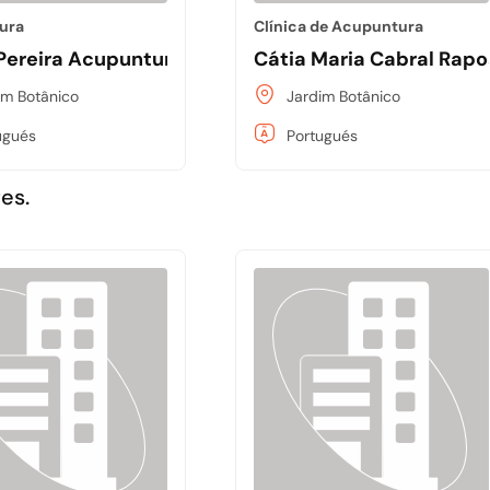
ura
Clínica de Acupuntura
 Pereira Acupuntura na Fertilidade e na Gestação
Cátia Maria Cabral Rap
im Botânico
Jardim Botânico
ugués
Portugués
es.