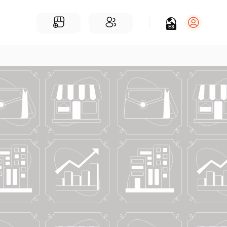
ES
Iniciar sesión
Regístrate
Para Negocios
Añadir un negocio
Encuentre empresas cerca de ti
Comunidad
Encuentra personas cerca de ti
¡Únete a nuestras charlas!