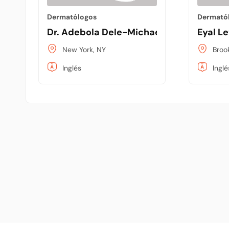
Dermatólogos
Dermató
Dr. Adebola Dele-Michael, MD
Eyal L
New York, NY
Broo
Inglés
Inglé