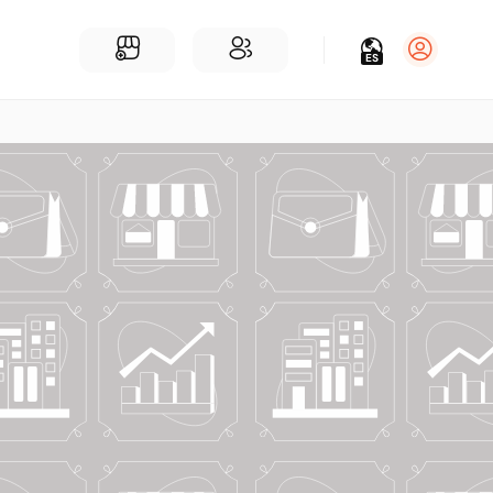
ES
Iniciar sesión
Regístrate
Para Negocios
Añadir un negocio
Encuentre empresas cerca de ti
Comunidad
Encuentra personas cerca de ti
¡Únete a nuestras charlas!