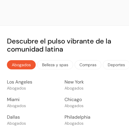
Descubre el pulso vibrante de la
comunidad latina
Abogados
Belleza y spas
Compras
Deportes
Los Angeles
New York
Abogados
Abogados
Miami
Chicago
Abogados
Abogados
Dallas
Philadelphia
Abogados
Abogados