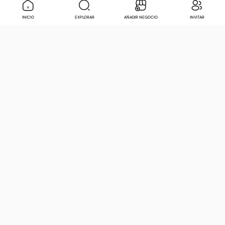
Abogados
Abogados
Mensaje
Contactar
Check in
Di
INICIO
EXPLORAR
AÑADIR NEGOCIO
INVITAR
Salvador
Belo Horizonte
Abogados
Abogados
Bogotá
Buenos Aires
Abogados
Abogados
Lima
Santiago
Abogados
Abogados
Guayaquil
Quito
Abogados
Abogados
Caracas
Montevideo
Abogados
Abogados
Havana
Medellín
Abogados
Abogados
Puerto Rico
Santo Domingo
Abogados
Abogados