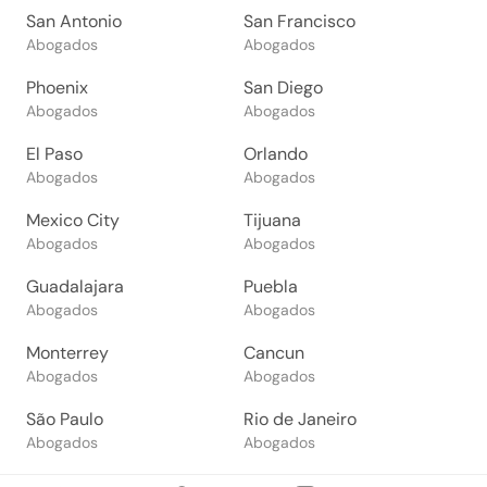
San Antonio
San Francisco
Abogados
Abogados
Phoenix
San Diego
Abogados
Abogados
El Paso
Orlando
Abogados
Abogados
Mexico City
Tijuana
Abogados
Abogados
Guadalajara
Puebla
Abogados
Abogados
Monterrey
Cancun
Abogados
Abogados
São Paulo
Rio de Janeiro
Abogados
Abogados
Goiânia
Brasília