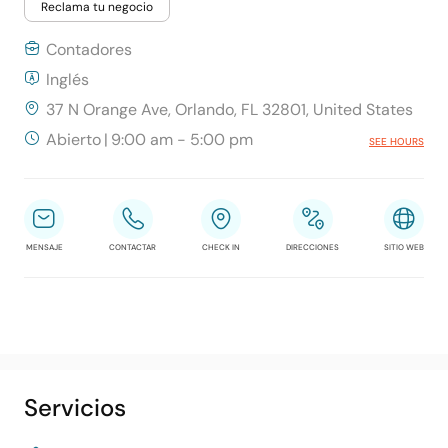
Reclama tu negocio
Contadores
Inglés
37 N Orange Ave, Orlando, FL 32801, United States
Abierto
|
9:00 am - 5:00 pm
SEE HOURS
MENSAJE
CONTACTAR
CHECK IN
DIRECCIONES
SITIO WEB
Servicios