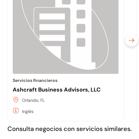
Servicios financieros
Ashcraft Business Advisors, LLC
Orlando, FL
Inglés
Consulta negocios con servicios similares.