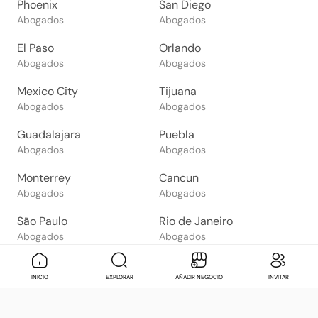
Phoenix
San Diego
Abogados
Abogados
El Paso
Orlando
Abogados
Abogados
Mexico City
Tijuana
Abogados
Abogados
Guadalajara
Puebla
Abogados
Abogados
Monterrey
Cancun
Abogados
Abogados
São Paulo
Rio de Janeiro
Abogados
Abogados
Goiânia
Brasília
Mensaje
Contactar
Check in
Di
INICIO
EXPLORAR
AÑADIR NEGOCIO
INVITAR
Abogados
Abogados
Salvador
Belo Horizonte