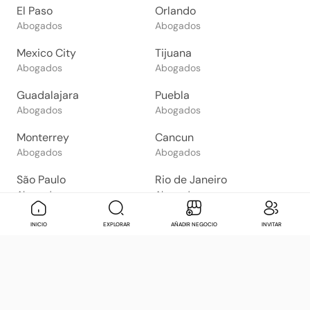
El Paso
Orlando
Abogados
Abogados
Mexico City
Tijuana
Abogados
Abogados
Guadalajara
Puebla
Abogados
Abogados
Monterrey
Cancun
Abogados
Abogados
São Paulo
Rio de Janeiro
Abogados
Abogados
Goiânia
Brasília
Mensaje
Contactar
Check in
Di
INICIO
EXPLORAR
AÑADIR NEGOCIO
INVITAR
Abogados
Abogados
Salvador
Belo Horizonte
Abogados
Abogados
Bogotá
Buenos Aires