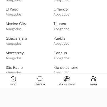
El Paso
Orlando
Abogados
Abogados
Mexico City
Tijuana
Abogados
Abogados
Guadalajara
Puebla
Abogados
Abogados
Monterrey
Cancun
Abogados
Abogados
São Paulo
Rio de Janeiro
Abogados
Abogados
Goiânia
Brasília
Mensaje
Contactar
Check in
Di
INICIO
EXPLORAR
AÑADIR NEGOCIO
INVITAR
Abogados
Abogados
Salvador
Belo Horizonte
Abogados
Abogados