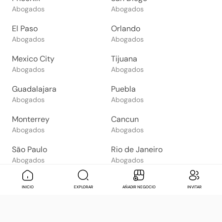
Abogados
Abogados
El Paso
Orlando
Abogados
Abogados
Mexico City
Tijuana
Abogados
Abogados
Guadalajara
Puebla
Abogados
Abogados
Monterrey
Cancun
Abogados
Abogados
São Paulo
Rio de Janeiro
Abogados
Abogados
Goiânia
Brasília
Mensaje
Contactar
Check in
Di
INICIO
EXPLORAR
AÑADIR NEGOCIO
INVITAR
Abogados
Abogados
Salvador
Belo Horizonte
Abogados
Abogados