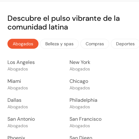
Descubre el pulso vibrante de la
comunidad latina
Abogados
Belleza y spas
Compras
Deportes
Los Angeles
New York
Abogados
Abogados
Miami
Chicago
Abogados
Abogados
Dallas
Philadelphia
Abogados
Abogados
San Antonio
San Francisco
Abogados
Abogados
Phoenix
San Diego