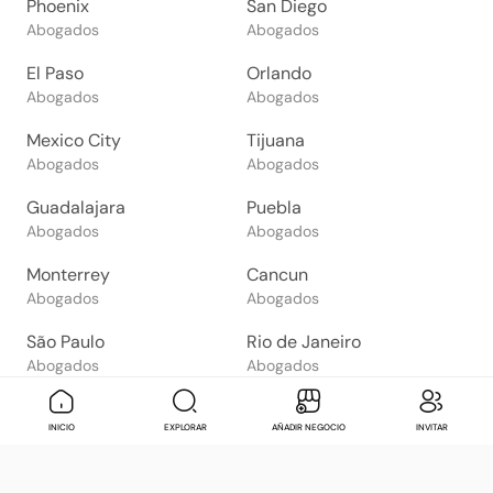
Phoenix
San Diego
Abogados
Abogados
El Paso
Orlando
Abogados
Abogados
Mexico City
Tijuana
Abogados
Abogados
Guadalajara
Puebla
Abogados
Abogados
Monterrey
Cancun
Abogados
Abogados
São Paulo
Rio de Janeiro
Abogados
Abogados
Goiânia
Brasília
Mensaje
Contactar
Check in
Di
INICIO
EXPLORAR
AÑADIR NEGOCIO
INVITAR
Abogados
Abogados
Salvador
Belo Horizonte