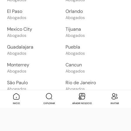
El Paso
Orlando
Abogados
Abogados
Mexico City
Tijuana
Abogados
Abogados
Guadalajara
Puebla
Abogados
Abogados
Monterrey
Cancun
Abogados
Abogados
São Paulo
Rio de Janeiro
Abogados
Abogados
Goiânia
Brasília
Mensaje
Contactar
Check in
Di
INICIO
EXPLORAR
AÑADIR NEGOCIO
INVITAR
Abogados
Abogados
Salvador
Belo Horizonte
Abogados
Abogados