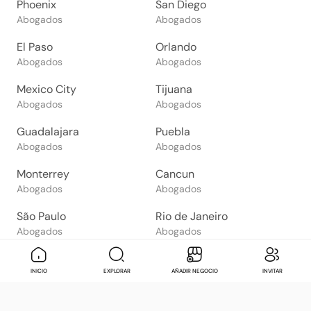
Phoenix
San Diego
Abogados
Abogados
El Paso
Orlando
Abogados
Abogados
Mexico City
Tijuana
Abogados
Abogados
Guadalajara
Puebla
Abogados
Abogados
Monterrey
Cancun
Abogados
Abogados
São Paulo
Rio de Janeiro
Abogados
Abogados
Goiânia
Brasília
Mensaje
Contactar
Check in
Di
INICIO
EXPLORAR
AÑADIR NEGOCIO
INVITAR
Abogados
Abogados
Salvador
Belo Horizonte