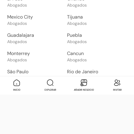
Abogados
Abogados
Mexico City
Tijuana
Abogados
Abogados
Guadalajara
Puebla
Abogados
Abogados
Monterrey
Cancun
Abogados
Abogados
São Paulo
Rio de Janeiro
Abogados
Abogados
Goiânia
Brasília
Mensaje
Contactar
Check in
Di
INICIO
EXPLORAR
AÑADIR NEGOCIO
INVITAR
Abogados
Abogados
Salvador
Belo Horizonte
Abogados
Abogados
Bogotá
Buenos Aires
Abogados
Abogados