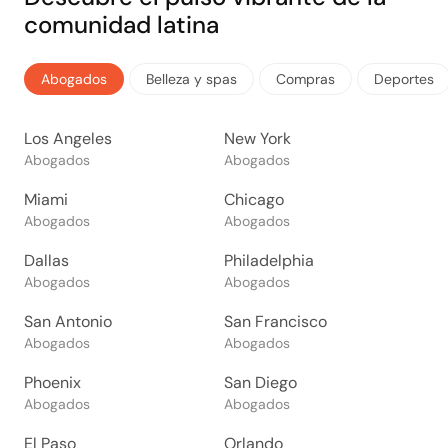
comunidad latina
Abogados
Belleza y spas
Compras
Deportes
Los Angeles
New York
Abogados
Abogados
Miami
Chicago
Abogados
Abogados
Dallas
Philadelphia
Abogados
Abogados
San Antonio
San Francisco
Abogados
Abogados
Phoenix
San Diego
Abogados
Abogados
El Paso
Orlando