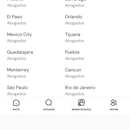
Abogados
Abogados
El Paso
Orlando
Abogados
Abogados
Mexico City
Tijuana
Abogados
Abogados
Guadalajara
Puebla
Abogados
Abogados
Monterrey
Cancun
Abogados
Abogados
São Paulo
Rio de Janeiro
Abogados
Abogados
Goiânia
Brasília
Mensaje
Contactar
Check in
Di
INICIO
EXPLORAR
AÑADIR NEGOCIO
INVITAR
Abogados
Abogados
Salvador
Belo Horizonte
Abogados
Abogados