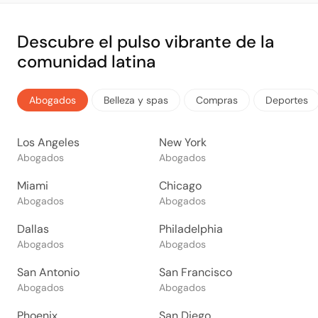
Descubre el pulso vibrante de la
comunidad latina
Abogados
Belleza y spas
Compras
Deportes
Los Angeles
New York
Abogados
Abogados
Miami
Chicago
Abogados
Abogados
Dallas
Philadelphia
Abogados
Abogados
San Antonio
San Francisco
Abogados
Abogados
Phoenix
San Diego