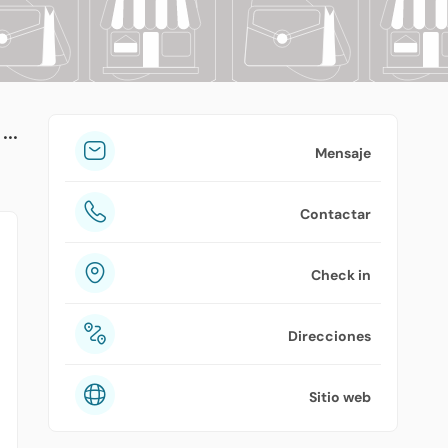
tuPlaza
Acerca de nosotros
Países
Precios
Mensaje
Contáctanos
Contactar
Preguntas frecuentes
Check in
Direcciones
Sitio web