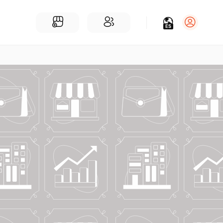
ES
Iniciar sesión
Regístrate
Para Negocios
Añadir un negocio
Encuentre empresas cerca de ti
Comunidad
Encuentra personas cerca de ti
¡Únete a nuestras charlas!