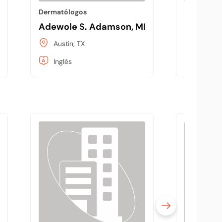
Dermatólogos
Dermatólo
n Center
Adewole S. Adamson, MD
Dr. Jacu
Austin, TX
Austin,
Inglés
Inglés