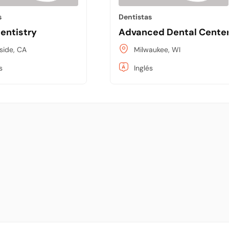
s
Dentistas
entistry
Advanced Dental Cente
rside, CA
Milwaukee, WI
s
Inglés