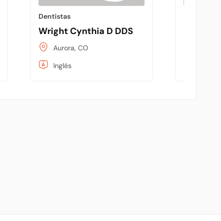
Dentistas
Dentistas
r
Wright Cynthia D DDS
Bender 
Aurora, CO
Brookl
Inglés
Inglés