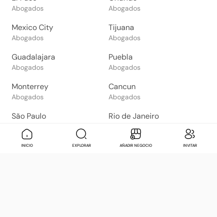
Abogados
Abogados
Mexico City
Tijuana
Abogados
Abogados
Guadalajara
Puebla
Abogados
Abogados
Monterrey
Cancun
Abogados
Abogados
São Paulo
Rio de Janeiro
Abogados
Abogados
Goiânia
Brasília
Mensaje
Contactar
Check in
Di
INICIO
EXPLORAR
AÑADIR NEGOCIO
INVITAR
Abogados
Abogados
Salvador
Belo Horizonte
Abogados
Abogados
Bogotá
Buenos Aires
Abogados
Abogados