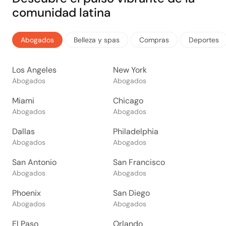
comunidad latina
Abogados
Belleza y spas
Compras
Deportes
Los Angeles
New York
Abogados
Abogados
Miami
Chicago
Abogados
Abogados
Dallas
Philadelphia
Abogados
Abogados
San Antonio
San Francisco
Abogados
Abogados
Phoenix
San Diego
Abogados
Abogados
El Paso
Orlando