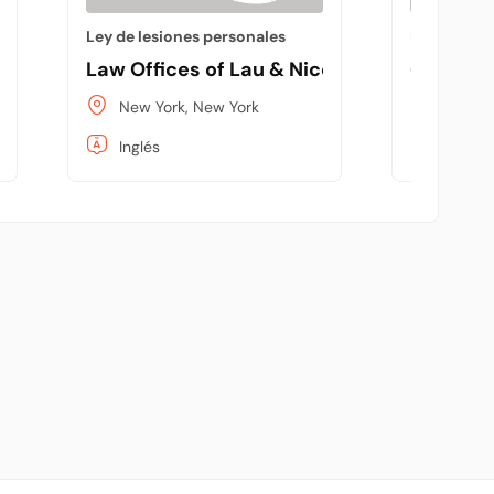
Ley de lesiones personales
Ley de les
ugate, P.A.
Law Offices of Lau & Nicolello
Gair, Ga
New York, New York
New Yo
Inglés
Inglés