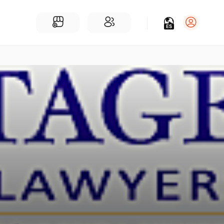
ES
Iniciar sesión
Regístrate
Para Negocios
Añadir un negocio
Encuentre empresas cerca de ti
Comunidad
Encuentra personas cerca de ti
¡Únete a nuestras charlas!