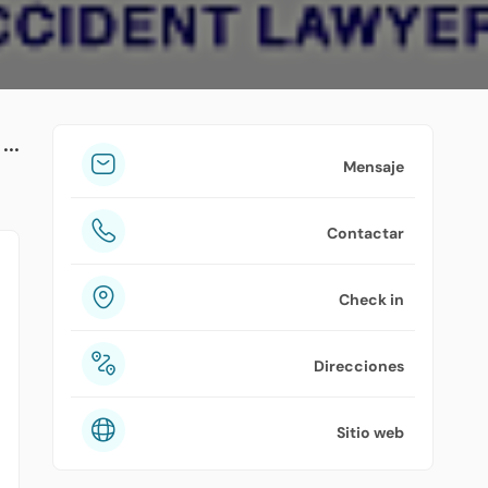
tuPlaza
Acerca de nosotros
Países
Precios
Mensaje
Contáctanos
Contactar
Preguntas frecuentes
Check in
Direcciones
Sitio web