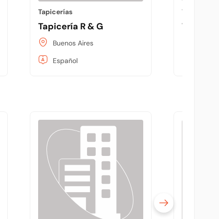
Tapicerías
Tapicerías
Tapicería R & G
Tapiceri
Buenos Aires
Buenos
Español
Españo