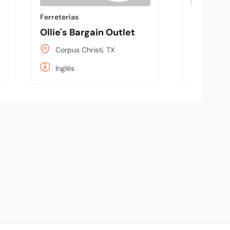
Ferreterías
e
Ollie's Bargain Outlet
Hayward
Corpus Christi, TX
Bakersf
Inglés
Inglés