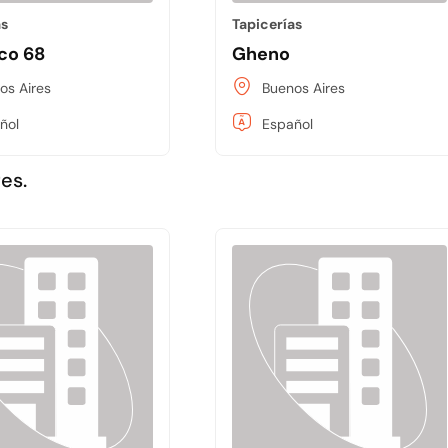
as
Tapicerías
co 68
Gheno
os Aires
Buenos Aires
ñol
Español
es.