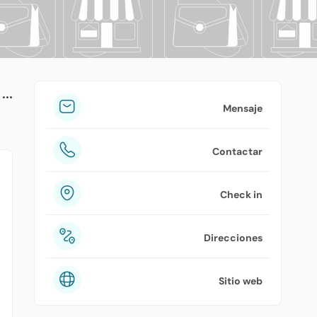
tuPlaza
Acerca de nosotros
Países
Precios
Mensaje
Contáctanos
Contactar
Preguntas frecuentes
Check in
Direcciones
Sitio web