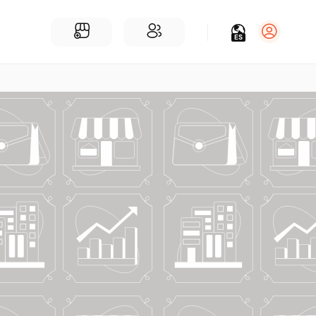
ES
Iniciar sesión
Regístrate
Para Negocios
Añadir un negocio
Encuentre empresas cerca de ti
Comunidad
Encuentra personas cerca de ti
¡Únete a nuestras charlas!