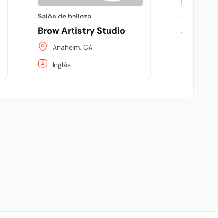
Salón de belleza
Salón de be
Brow Artistry Studio
Jazeeba
Anaheim, CA
Brookl
Inglés
Inglés