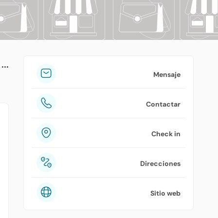
tuPlaza
Acerca de nosotros
Países
Precios
Mensaje
Contáctanos
Contactar
Preguntas frecuentes
Check in
Direcciones
Sitio web