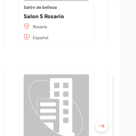
Salón de belleza
Salón de be
Salon S Rosario
Esculpid
Rosario
Rosari
Español
Españo