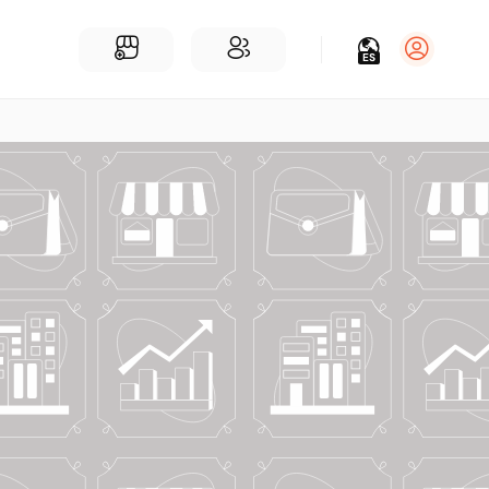
ES
Iniciar sesión
Regístrate
Para Negocios
Añadir un negocio
Encuentre empresas cerca de ti
Comunidad
Encuentra personas cerca de ti
¡Únete a nuestras charlas!