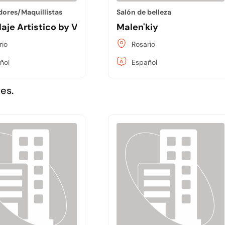
dores/Maquillistas
Salón de belleza
aje Artistico by Valeria
Malen'kiy
rio
Rosario
ñol
Español
es.