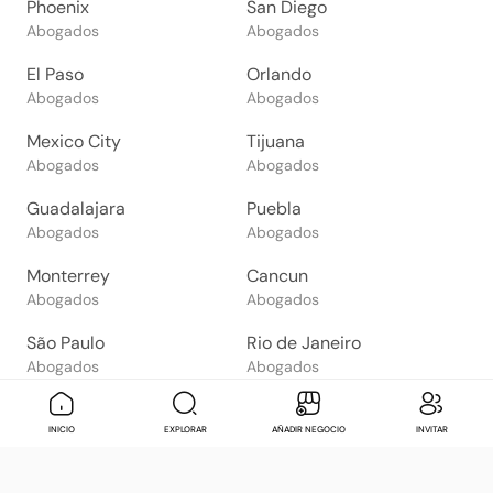
Phoenix
San Diego
Abogados
Abogados
El Paso
Orlando
Abogados
Abogados
Mexico City
Tijuana
Abogados
Abogados
Guadalajara
Puebla
Abogados
Abogados
Monterrey
Cancun
Abogados
Abogados
São Paulo
Rio de Janeiro
Abogados
Abogados
Goiânia
Brasília
Mensaje
Contactar
Check in
Di
INICIO
EXPLORAR
AÑADIR NEGOCIO
INVITAR
Abogados
Abogados
Salvador
Belo Horizonte