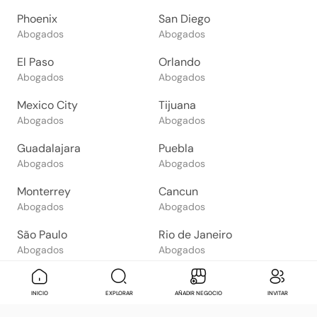
Phoenix
San Diego
Abogados
Abogados
El Paso
Orlando
Abogados
Abogados
Mexico City
Tijuana
Abogados
Abogados
Guadalajara
Puebla
Abogados
Abogados
Monterrey
Cancun
Abogados
Abogados
São Paulo
Rio de Janeiro
Abogados
Abogados
Goiânia
Brasília
Abogados
Abogados
Mensaje
Contactar
Check in
Di
INICIO
EXPLORAR
AÑADIR NEGOCIO
INVITAR