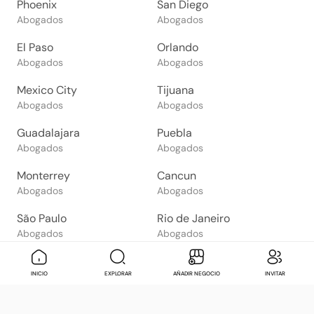
Phoenix
San Diego
Abogados
Abogados
El Paso
Orlando
Abogados
Abogados
Mexico City
Tijuana
Abogados
Abogados
Guadalajara
Puebla
Abogados
Abogados
Monterrey
Cancun
Abogados
Abogados
São Paulo
Rio de Janeiro
Abogados
Abogados
Goiânia
Brasília
Mensaje
Contactar
Check in
Di
INICIO
EXPLORAR
AÑADIR NEGOCIO
INVITAR
Abogados
Abogados
Salvador
Belo Horizonte